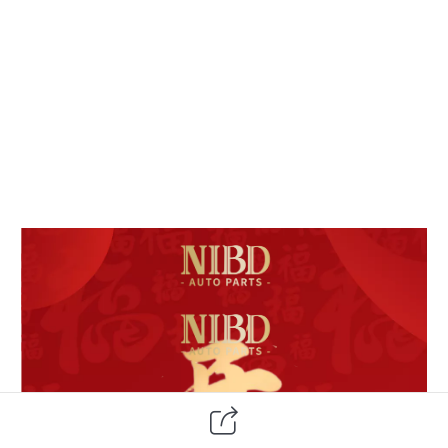
HAPPY NEW YEAR
迎新春·过大年
新年伊始
万象更新
新
年
快
乐